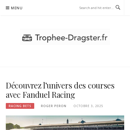
Skip
MENU
to
content
TROPHEE-DRAGSTER.FR -
RACING BETS
Découvrez l’univers des courses
avec Fanduel Racing
RACING BETS
ROGER PERON
OCTOBRE 3, 2025