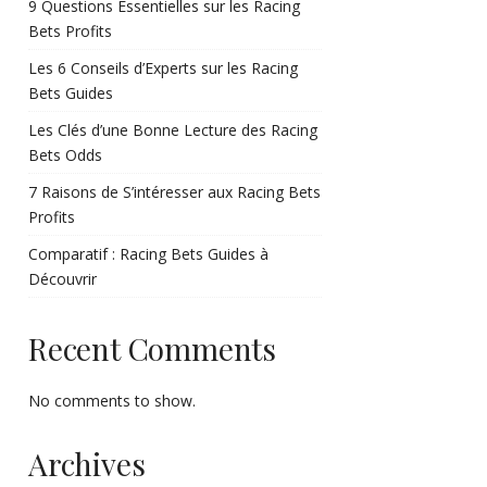
9 Questions Essentielles sur les Racing
Bets Profits
Les 6 Conseils d’Experts sur les Racing
Bets Guides
Les Clés d’une Bonne Lecture des Racing
Bets Odds
7 Raisons de S’intéresser aux Racing Bets
Profits
Comparatif : Racing Bets Guides à
Découvrir
Recent Comments
No comments to show.
Archives