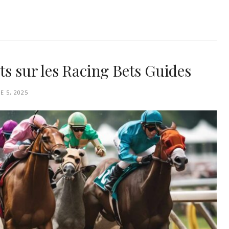
ts sur les Racing Bets Guides
 5, 2025