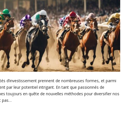
tés d’investissement prennent de nombreuses formes, et parmi
ent par leur potentiel intrigant. En tant que passionnés de
es toujours en quête de nouvelles méthodes pour diversifier nos
nt pas…