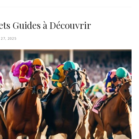
ets Guides à Découvrir
27, 2025