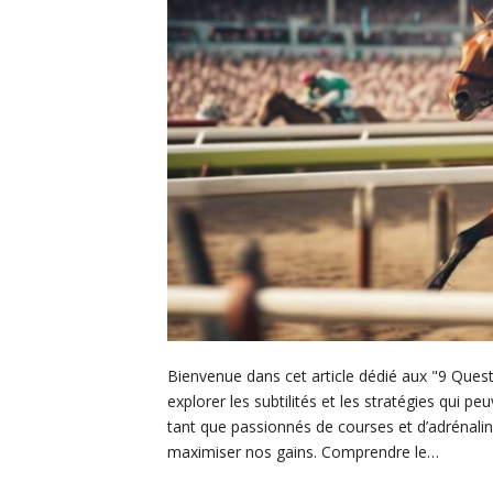
Bienvenue dans cet article dédié aux "9 Questi
explorer les subtilités et les stratégies qui p
tant que passionnés de courses et d’adrénaline
maximiser nos gains. Comprendre le…