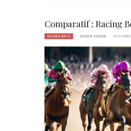
Comparatif : Racing B
ROGER PERON
OCTOBRE 
RACING BETS