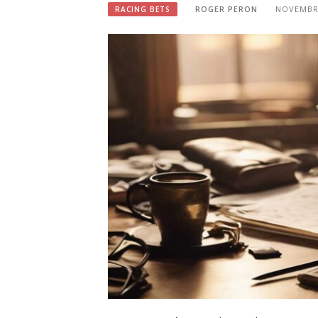
ROGER PERON
NOVEMBRE
RACING BETS