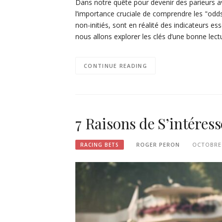
Dans notre quête pour devenir des parieurs a
l’importance cruciale de comprendre les "odds"
non-initiés, sont en réalité des indicateurs e
nous allons explorer les clés d’une bonne lec
CONTINUE READING
7 Raisons de S’intéres
ROGER PERON
OCTOBRE 
RACING BETS