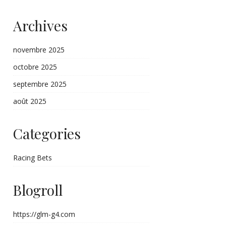
Archives
novembre 2025
octobre 2025
septembre 2025
août 2025
Categories
Racing Bets
Blogroll
https://glm-g4.com