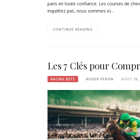
paris en toute confiance. Les courses de ch
inquiétez pas, nous sommes ici…
CONTINUE READING
Les 7 Clés pour Compr
ROGER PERON
AOÛT 28,
RACING BETS