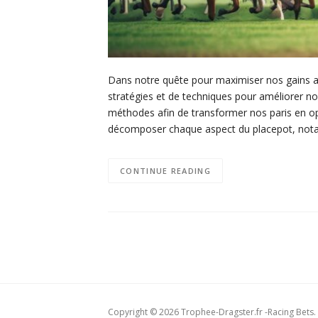
Dans notre quête pour maximiser nos gains au
stratégies et de techniques pour améliorer n
méthodes afin de transformer nos paris en op
décomposer chaque aspect du placepot, no
CONTINUE READING
Copyright © 2026 Trophee-Dragster.fr -Racing Bets. 