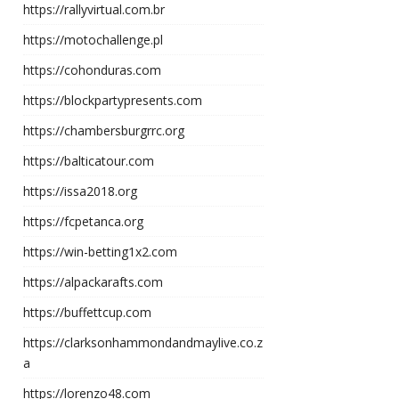
https://rallyvirtual.com.br
https://motochallenge.pl
https://cohonduras.com
https://blockpartypresents.com
https://chambersburgrrc.org
https://balticatour.com
https://issa2018.org
https://fcpetanca.org
https://win-betting1x2.com
https://alpackarafts.com
https://buffettcup.com
https://clarksonhammondandmaylive.co.z
a
https://lorenzo48.com