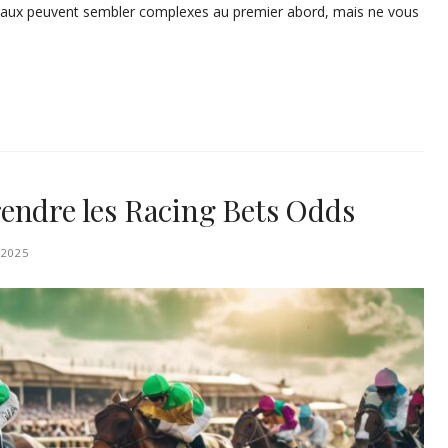
evaux peuvent sembler complexes au premier abord, mais ne vous
endre les Racing Bets Odds
 2025