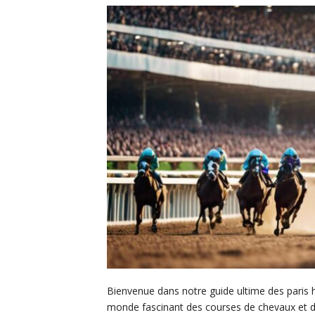
Bienvenue dans notre guide ultime des paris 
monde fascinant des courses de chevaux et dé