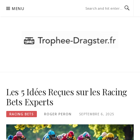
Skip
MENU
to
content
TROPHEE-DRAGSTER.FR -
RACING BETS
Les 5 Idées Reçues sur les Racing
Bets Experts
RACING BETS
ROGER PERON
SEPTEMBRE 6, 2025