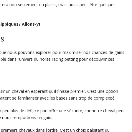
era non seulement du plaisir, mais aussi peut-être quelques
hippiques? Allons-y!
es
que nous pouvons explorer pour maximiser nos chances de gains
e dans l’univers du horse racing betting pour découvrir ces
sir un cheval en espérant qu’il finisse premier. C’est une option
aitent se familiariser avec les bases sans trop de complexité.
 peu plus de défi, ce pari offre une sécurité, car notre cheval peut
 nous remportions un gain.
 premiers chevaux dans l’ordre. C’est un choix palpitant qui