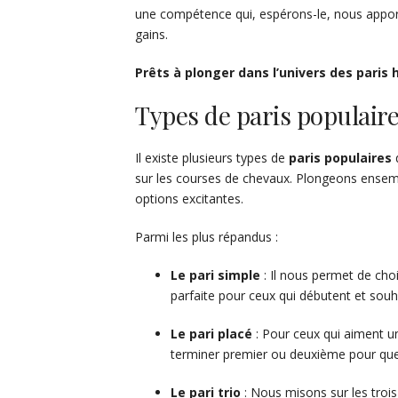
une compétence qui, espérons-le, nous apport
gains.
Prêts à plonger dans l’univers des paris 
Types de paris populair
Il existe plusieurs types de
paris populaires
sur les courses de chevaux. Plongeons ensembl
options excitantes.
Parmi les plus répandus :
Le pari simple
: Il nous permet de choi
parfaite pour ceux qui débutent et souh
Le pari placé
: Pour ceux qui aiment un
terminer premier ou deuxième pour que
Le pari trio
: Nous misons sur les trois