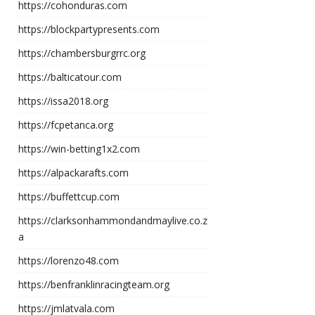
https://cohonduras.com
https://blockpartypresents.com
https://chambersburgrrc.org
https://balticatour.com
https://issa2018.org
https://fcpetanca.org
https://win-betting1x2.com
https://alpackarafts.com
https://buffettcup.com
https://clarksonhammondandmaylive.co.z
a
https://lorenzo48.com
https://benfranklinracingteam.org
https://jmlatvala.com