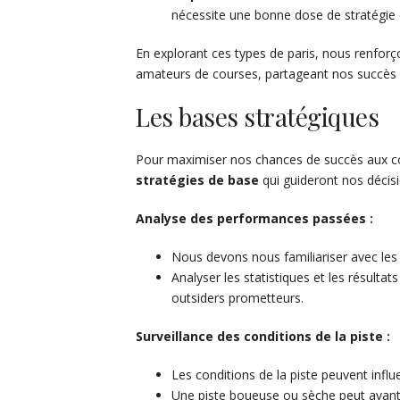
nécessite une bonne dose de stratégie et
En explorant ces types de paris, nous renfo
amateurs de courses, partageant nos succès 
Les bases stratégiques
Pour maximiser nos chances de succès aux cou
stratégies de base
qui guideront nos décisi
Analyse des performances passées :
Nous devons nous familiariser avec le
Analyser les statistiques et les résulta
outsiders prometteurs.
Surveillance des conditions de la piste :
Les conditions de la piste peuvent infl
Une piste boueuse ou sèche peut avanta