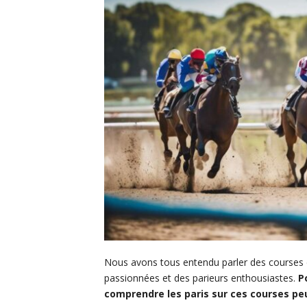
Nous avons tous entendu parler des courses de
passionnées et des parieurs enthousiastes.
P
comprendre les paris sur ces courses peu