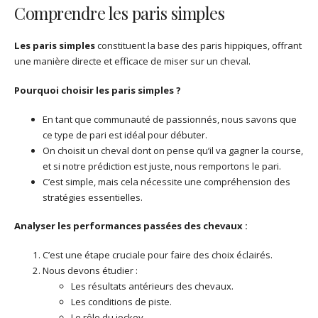
Comprendre les paris simples
Les paris simples
constituent la base des paris hippiques, offrant
une manière directe et efficace de miser sur un cheval.
Pourquoi choisir les paris simples ?
En tant que communauté de passionnés, nous savons que
ce type de pari est idéal pour débuter.
On choisit un cheval dont on pense qu’il va gagner la course,
et si notre prédiction est juste, nous remportons le pari.
C’est simple, mais cela nécessite une compréhension des
stratégies essentielles.
Analyser les performances passées des chevaux :
C’est une étape cruciale pour faire des choix éclairés.
Nous devons étudier :
Les résultats antérieurs des chevaux.
Les conditions de piste.
Le rôle du jockey.