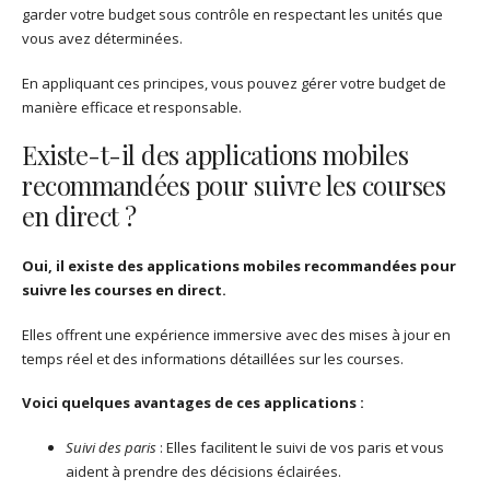
garder votre budget sous contrôle en respectant les unités que
vous avez déterminées.
En appliquant ces principes, vous pouvez gérer votre budget de
manière efficace et responsable.
Existe-t-il des applications mobiles
recommandées pour suivre les courses
en direct ?
Oui, il existe des applications mobiles recommandées pour
suivre les courses en direct.
Elles offrent une expérience immersive avec des mises à jour en
temps réel et des informations détaillées sur les courses.
Voici quelques avantages de ces applications :
Suivi des paris
: Elles facilitent le suivi de vos paris et vous
aident à prendre des décisions éclairées.