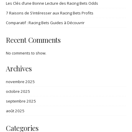
Les Clés d’une Bonne Lecture des Racing Bets Odds
7 Raisons de S’intéresser aux Racing Bets Profits
Comparatif : Racing Bets Guides à Découvrir
Recent Comments
No comments to show.
Archives
novembre 2025
octobre 2025
septembre 2025
août 2025
Categories