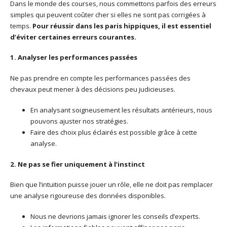
Dans le monde des courses, nous commettons parfois des erreurs
simples qui peuvent coûter cher si elles ne sont pas corrigées à
temps.
Pour réussir dans les paris hippiques, il est essentiel
d’éviter certaines erreurs courantes.
1. Analyser les performances passées
Ne pas prendre en compte les performances passées des
chevaux peut mener à des décisions peu judicieuses.
En analysant soigneusement les résultats antérieurs, nous
pouvons ajuster nos stratégies.
Faire des choix plus éclairés est possible grâce à cette
analyse.
2. Ne pas se fier uniquement à l’instinct
Bien que l’intuition puisse jouer un rôle, elle ne doit pas remplacer
une analyse rigoureuse des données disponibles.
Nous ne devrions jamais ignorer les conseils d’experts.