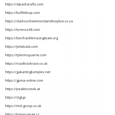
https://alpackarafts.com
https://buffettcup.com
https://clarksonhammondandmaylive.co.za
https://lorenzo48.com
https://benfranklinracingteam.org
https://jmlatvala.com
https://tylermcquarrie.com
https://roadtrackrace.co.uk
https://gakartingkomplex.net
https://gpma-online.com
https://peaktocreek.at
https://stgt.jp
https://mst-group.co.uk
https://tomas-enge.cz