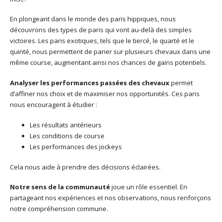
En plongeant dans le monde des paris hippiques, nous
découvrons des types de paris qui vont au-delà des simples
victoires. Les paris exotiques, tels que le tiercé, le quarté et le
quinté, nous permettent de parier sur plusieurs chevaux dans une
même course, augmentant ainsi nos chances de gains potentiels.
Analyser les performances passées des chevaux
permet
d’affiner nos choix et de maximiser nos opportunités. Ces paris
nous encouragent à étudier :
Les résultats antérieurs
Les conditions de course
Les performances des jockeys
Cela nous aide à prendre des décisions éclairées.
Notre sens de la communauté
joue un rôle essentiel. En
partageant nos expériences et nos observations, nous renforçons
notre compréhension commune.