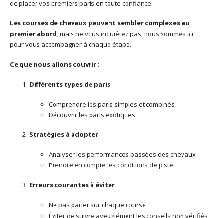
de placer vos premiers paris en toute confiance.
Les courses de chevaux peuvent sembler complexes au
premier abord
, mais ne vous inquiétez pas, nous sommes ici
pour vous accompagner à chaque étape.
Ce que nous allons couvrir :
Différents types de paris
Comprendre les paris simples et combinés
Découvrir les paris exotiques
Stratégies à adopter
Analyser les performances passées des chevaux
Prendre en compte les conditions de piste
Erreurs courantes à éviter
Ne pas parier sur chaque course
Éviter de suivre aveuglément les conseils non vérifiés