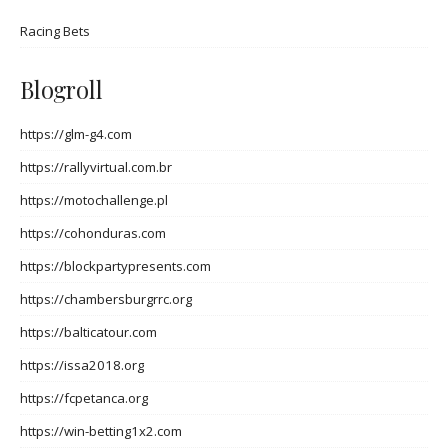
Racing Bets
Blogroll
https://glm-g4.com
https://rallyvirtual.com.br
https://motochallenge.pl
https://cohonduras.com
https://blockpartypresents.com
https://chambersburgrrc.org
https://balticatour.com
https://issa2018.org
https://fcpetanca.org
https://win-betting1x2.com