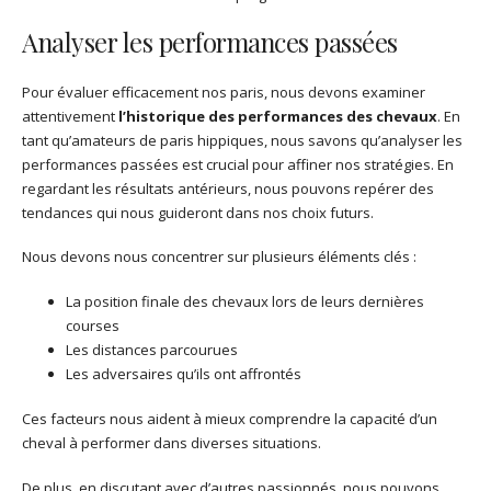
Analyser les performances passées
Pour évaluer efficacement nos paris, nous devons examiner
attentivement
l’historique des performances des chevaux
. En
tant qu’amateurs de paris hippiques, nous savons qu’analyser les
performances passées est crucial pour affiner nos stratégies. En
regardant les résultats antérieurs, nous pouvons repérer des
tendances qui nous guideront dans nos choix futurs.
Nous devons nous concentrer sur plusieurs éléments clés :
La position finale des chevaux lors de leurs dernières
courses
Les distances parcourues
Les adversaires qu’ils ont affrontés
Ces facteurs nous aident à mieux comprendre la capacité d’un
cheval à performer dans diverses situations.
De plus, en discutant avec d’autres passionnés, nous pouvons